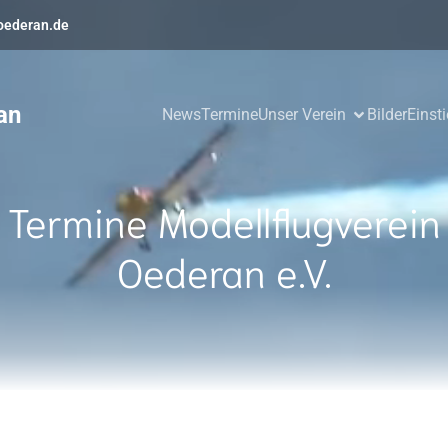
oederan.de
an
News
Termine
Unser Verein
Bilder
Einst
Termine Modellflugverein
Oederan e.V.