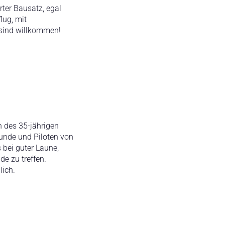
ter Bausatz, egal
lug, mit
e sind willkommen!
h des 35-jährigen
eunde und Piloten von
 bei guter Laune,
e zu treffen.
ich.