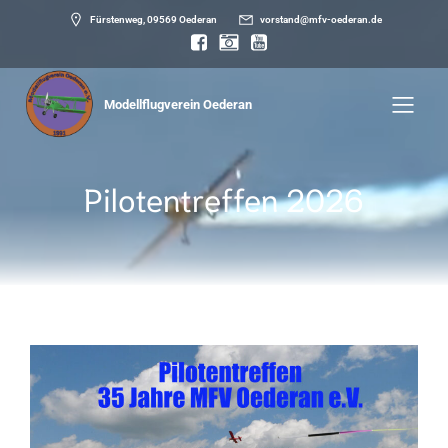
Fürstenweg, 09569 Oederan
vorstand@mfv-oederan.de
Modellflugverein Oederan
Pilotentreffen 2026