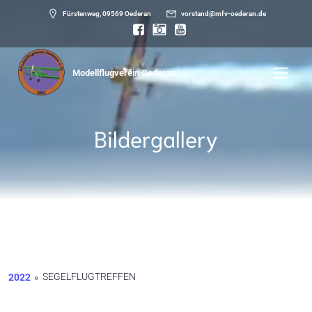
Fürstenweg, 09569 Oederan
vorstand@mfv-oederan.de
Modellflugverein Oederan
Bildergallery
SEGELFLUGTREFFEN
2022
»