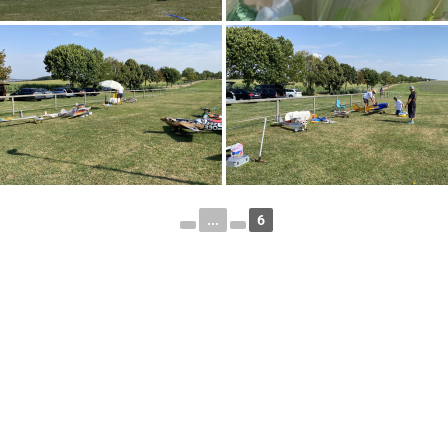
...
6