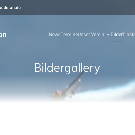
oederan.de
an
News
Termine
Unser Verein
Bilder
Einst
Bildergallery