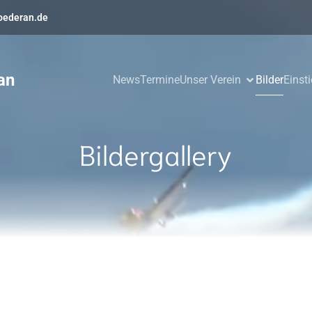
oederan.de
an
News
Termine
Unser Verein
Bilder
Einst
Bildergallery