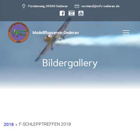
Fürstenweg, 09569 Oederan
vorstand@mfv-oederan.de
Modellflugverein Oederan
Bildergallery
F-SCHLEPPTREFFEN 2018
2018
»