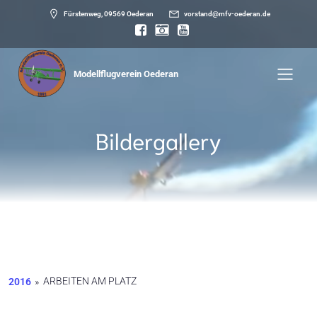
Fürstenweg, 09569 Oederan
vorstand@mfv-oederan.de
Modellflugverein Oederan
Bildergallery
ARBEITEN AM PLATZ
2016
»